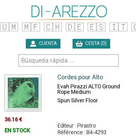
🇺🇲
🇲🇫
🇨🇭
🇩🇪
🇪🇸
🇮🇹

CUENTA
CESTA (0)

Cordes pour Alto
Evah Pirazzi ALTO Ground
Rope Medium
Spun Silver Floor
36.16 €
Editeur : Pirastro
EN STOCK
Référence : B4-4293