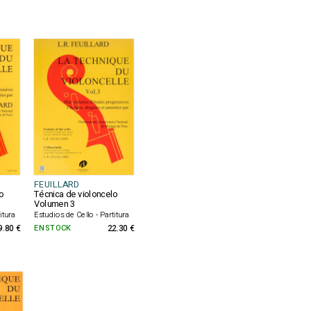
FEUILLARD
o
Técnica de violoncelo
Volumen 3
itura
Estudios de Cello - Partitura
9.80 €
EN STOCK
22.30 €