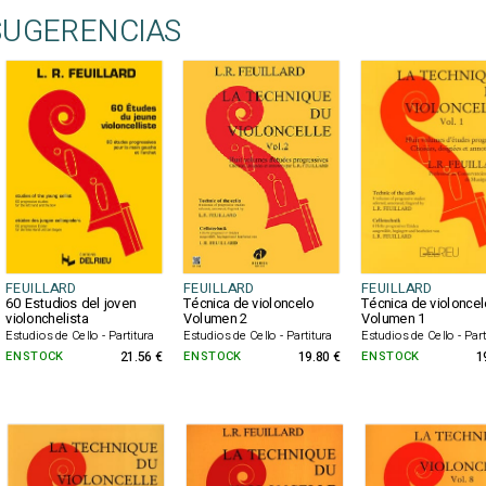
SUGERENCIAS
FEUILLARD
FEUILLARD
FEUILLARD
60 Estudios del joven
Técnica de violoncelo
Técnica de violoncel
violonchelista
Volumen 2
Volumen 1
Estudios de Cello - Partitura
Estudios de Cello - Partitura
Estudios de Cello - Part
EN STOCK
21.56 €
EN STOCK
19.80 €
EN STOCK
1