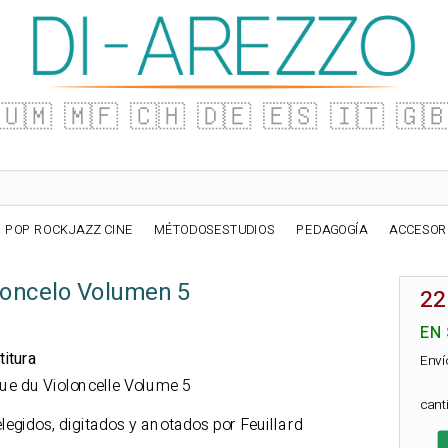
🇺🇲
🇲🇫
🇨🇭
🇩🇪
🇪🇸
🇮🇹
🇬
POP ROCKJAZZ CINE
MÉTODOSESTUDIOS
PEDAGOGÍA
ACCESOR
loncelo Volumen 5
22
EN
titura
Enví
que du Violoncelle Volume 5
can
elegidos, digitados y anotados por Feuillard