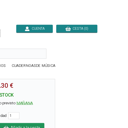
CUENTA
CESTA (0)

IOS
CUADERNOASDE MÚSICA
.30 €
 STOCK
o previsto
MAÑANA
tidad
Añadir a la cesta