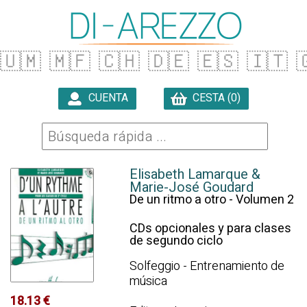
🇺🇲
🇲🇫
🇨🇭
🇩🇪
🇪🇸
🇮🇹

CUENTA
CESTA (0)

Elisabeth Lamarque &
Marie-José Goudard
De un ritmo a otro - Volumen 2
CDs opcionales y para clases
de segundo ciclo
Solfeggio - Entrenamiento de
música
18.13 €