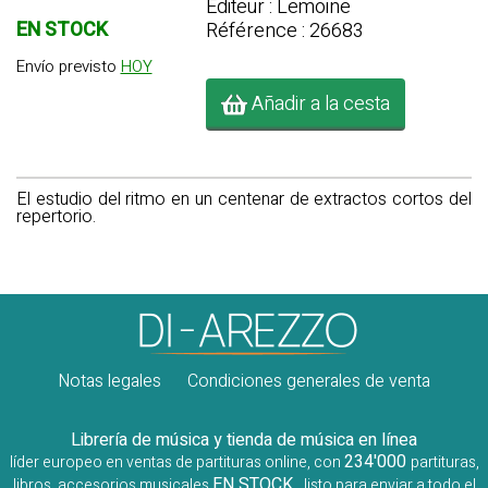
Editeur : Lemoine
EN STOCK
Référence : 26683
Envío previsto
HOY
Añadir a la cesta
El estudio del ritmo en un centenar de extractos cortos del
repertorio.
Notas legales
Condiciones generales de venta
Librería de música y tienda de música en línea
234'000
líder europeo en ventas de partituras online, con
partituras,
EN STOCK
libros, accesorios musicales
, listo para enviar a todo el