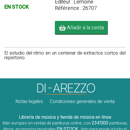
Editeur : Lemoine
EN STOCK
Référence : 26707
Añadir a la cesta
El estudio del ritmo en un centenar de extractos cortos del
repertorio.
Notas legales
Condiciones generales de venta
Librería de música y tienda de música en línea
234'000
líder europeo en ventas de partituras online, con
partituras,
EN STOCK
libros, accesorios musicales
, listo para enviar a todo el