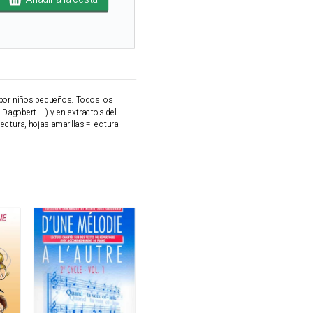
 por niños pequeños. Todos los
Dagobert ...) y en extractos del
lectura, hojas amarillas = lectura