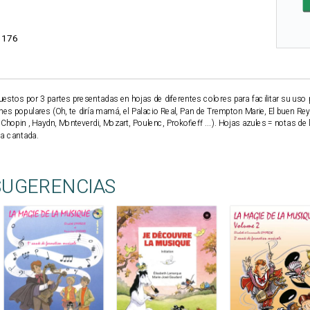
3176
tos por 3 partes presentadas en hojas de diferentes colores para facilitar su uso
es populares (Oh, te diría mamá, el Palacio Real, Pan de Trempton Marie, El buen Rey 
 Chopin , Haydn, Monteverdi, Mozart, Poulenc, Prokofieff ...). Hojas azules = notas de 
ra cantada.
SUGERENCIAS