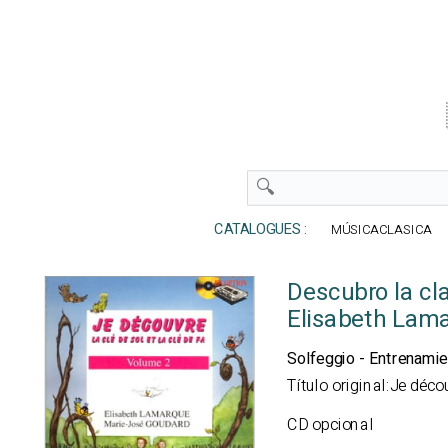
CATALOGUES :
MÚSICACLASICA
Descubro la cl
Elisabeth Lam
Solfeggio - Entrenami
Título original:Je déco
CD opcional