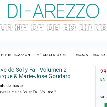
🇺🇲
🇲🇫
🇨🇭
🇩🇪
🇪🇸
🇮🇹
🇬
POP ROCKJAZZ CINE
MÉTODOSESTUDIOS
PEDAGOGÍA
ACCESOR
ave de Sol y Fa - Volumen 2
28
arque & Marie-José Goudard
EN
ento de música
uvre la clé de Sol et Fa - Volume 2
can