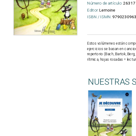
Número de artículo:
26317
Editor:
Lemoine
ISBN / ISMN:
979023096
Estos volúmenes están compues
ejercicios se basan en cancion
repertorio (Bach, Bartok, Berg,
rítmica, hojas rosadas = lectu
NUESTRAS 