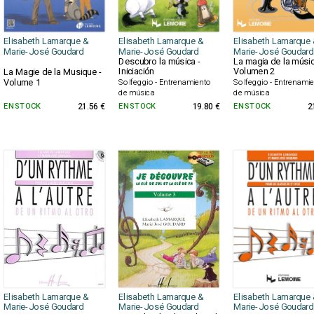
Elisabeth Lamarque &
Elisabeth Lamarque &
Elisabeth Lamarque 
Marie-José Goudard
Marie-José Goudard
Marie-José Goudard
Descubro la música -
La magia de la músic
Iniciación
Volumen 2
La Magie de la Musique -
Volume 1
Solfeggio - Entrenamiento
Solfeggio - Entrenami
de música
de música
EN STOCK
21.56 €
EN STOCK
19.80 €
EN STOCK
2
Elisabeth Lamarque &
Elisabeth Lamarque &
Elisabeth Lamarque 
Marie-José Goudard
Marie-José Goudard
Marie-José Goudard