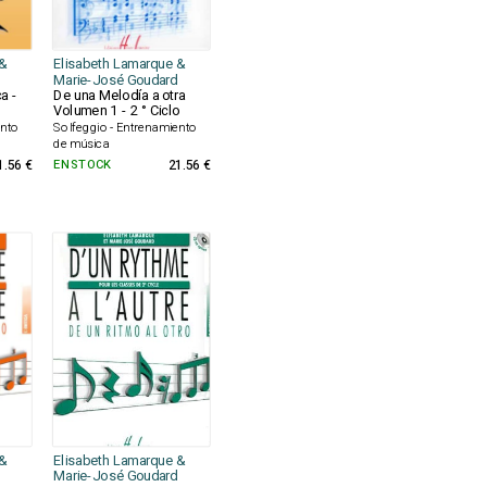
&
Elisabeth Lamarque &
Marie-José Goudard
a -
De una Melodía a otra
Volumen 1 - 2 ° Ciclo
ento
Solfeggio - Entrenamiento
de música
1.56 €
EN STOCK
21.56 €
&
Elisabeth Lamarque &
Marie-José Goudard