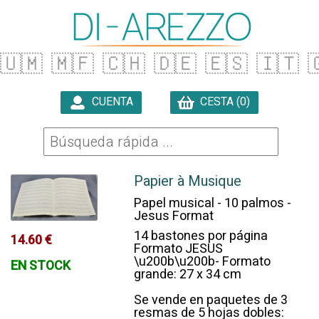
🇺🇲
🇲🇫
🇨🇭
🇩🇪
🇪🇸
🇮🇹

CUENTA
CESTA (0)

Papier à Musique
Papel musical - 10 palmos -
Jesus Format
14 bastones por página
14.60 €
Formato JESUS
\u200b\u200b- Formato
EN STOCK
grande: 27 x 34 cm
Se vende en paquetes de 3
resmas de 5 hojas dobles: