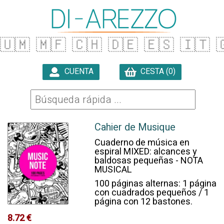
🇺🇲
🇲🇫
🇨🇭
🇩🇪
🇪🇸
🇮🇹

CUENTA
CESTA (0)

Cahier de Musique
Cuaderno de música en
espiral MIXED: alcances y
baldosas pequeñas - NOTA
MUSICAL
100 páginas alternas: 1 página
con cuadrados pequeños / 1
página con 12 bastones.
8.72 €