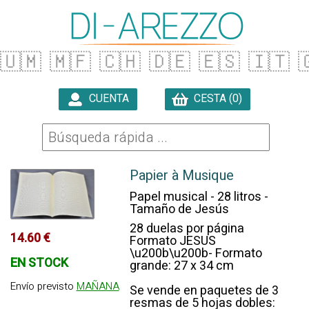
🇺🇲
🇲🇫
🇨🇭
🇩🇪
🇪🇸
🇮🇹

CUENTA
CESTA (0)

Papier à Musique
Papel musical - 28 litros -
Tamaño de Jesús
28 duelas por página
14.60 €
Formato JESUS
\u200b\u200b- Formato
EN STOCK
grande: 27 x 34 cm
Envío previsto
MAÑANA
Se vende en paquetes de 3
resmas de 5 hojas dobles: