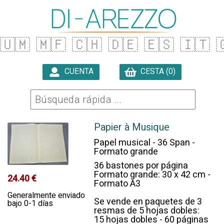
🇺🇲
🇲🇫
🇨🇭
🇩🇪
🇪🇸
🇮🇹

CUENTA
CESTA (0)

Papier à Musique
Papel musical - 36 Span -
Formato grande
36 bastones por página
Formato grande: 30 x 42 cm -
24.40 €
Formato A3
Generalmente enviado
Se vende en paquetes de 3
bajo 0-1 días
resmas de 5 hojas dobles:
15 hojas dobles - 60 páginas