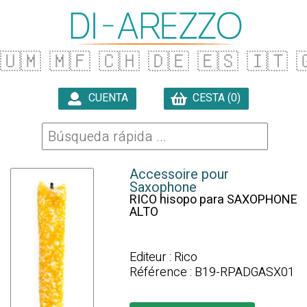
🇺🇲
🇲🇫
🇨🇭
🇩🇪
🇪🇸
🇮🇹

CUENTA
CESTA (0)

Accessoire pour
Saxophone
RICO hisopo para SAXOPHONE
ALTO
Editeur : Rico
Référence : B19-RPADGASX01