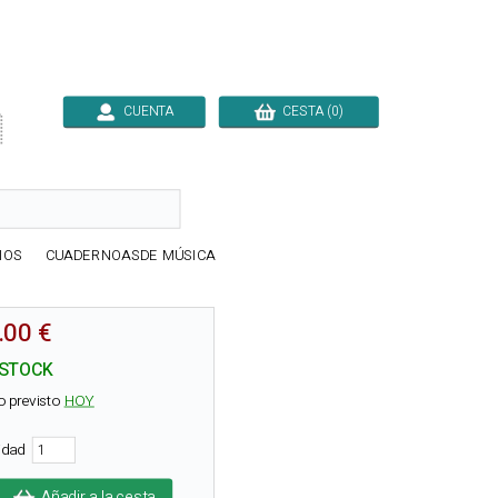
CUENTA
CESTA (0)

IOS
CUADERNOASDE MÚSICA
.00 €
 STOCK
o previsto
HOY
tidad
Añadir a la cesta