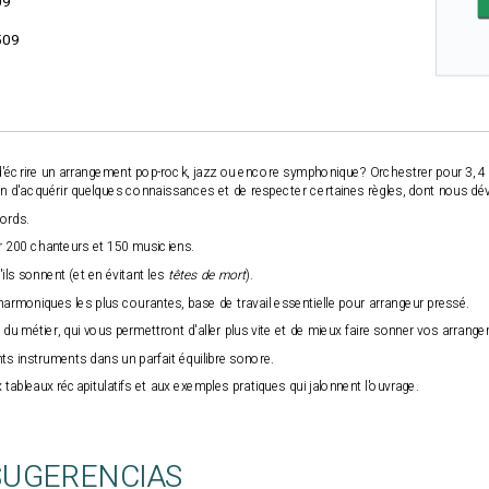
09
509
 d'écrire un arrangement pop-rock, jazz ou encore symphonique? Orchestrer pour 3, 4
dition d'acquérir quelques connaissances et de respecter certaines règles, dont nous dév
cords.
ur 200 chanteurs et 150 musiciens.
ils sonnent (et en évitant les
têtes de mort
).
armoniques les plus courantes, base de travail essentielle pour arrangeur pressé.
s du métier, qui vous permettront d'aller plus vite et de mieux faire sonner vos arrang
ents instruments dans un parfait équilibre sonore.
 tableaux récapitulatifs et aux exemples pratiques qui jalonnent l'ouvrage.
SUGERENCIAS