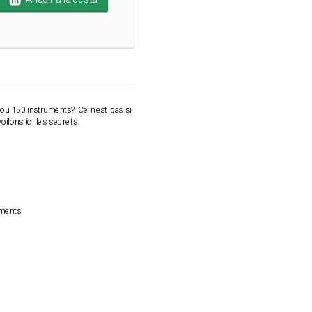
 ou 150 instruments? Ce n'est pas si
oilons ici les secrets.
ements.