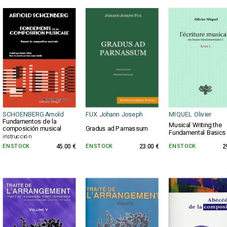
SCHOENBERG Arnold
FUX Johann Joseph
MIQUEL Olivier
Fundamentos de la
Musical Writing the
composición musical
Gradus ad Parnassum
Fundamental Basics 
instrucción
EN STOCK
45.00 €
EN STOCK
23.00 €
EN STOCK
2