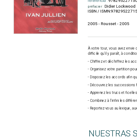
referencia :
97829522715
Didier Lockwood
préfacier :
9782952271
ISBN / ISMN:
2005 - Rousset - 2005
À votre tour, vous avez envie
difficile qu'il y paraît, à con
- Chiffrez et déchiffrez les ac
- Organisez votre partition po
- Disposez les accords afin qu'
- Découvrez les successions h
- Apprenez les trucs et ficelle
- Combinez à l'infini les différ
- Reportez-vous au lexique, aux
NUESTRAS 