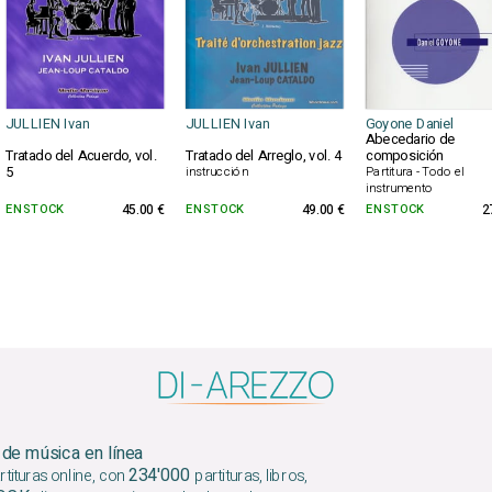
JULLIEN Ivan
JULLIEN Ivan
Goyone Daniel
Abecedario de
Tratado del Arreglo, vol. 4
composición
Tratado del Acuerdo, vol.
5
instrucción
Partitura - Todo el
instrumento
EN STOCK
45.00 €
EN STOCK
49.00 €
EN STOCK
2
 de música en línea
234'000
tituras online, con
partituras, libros,