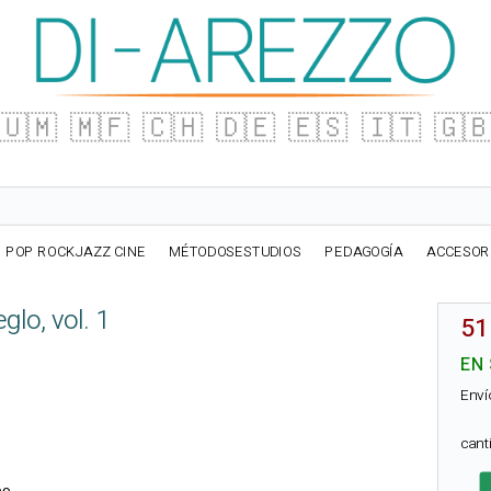
🇺🇲
🇲🇫
🇨🇭
🇩🇪
🇪🇸
🇮🇹
🇬
POP ROCKJAZZ CINE
MÉTODOSESTUDIOS
PEDAGOGÍA
ACCESOR
glo, vol. 1
51
EN
Enví
can