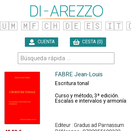
🇺🇲
🇲🇫
🇨🇭
🇩🇪
🇪🇸
🇮🇹

CUENTA
CESTA (0)

FABRE Jean-Louis
Escritura tonal
Curso y método, 3ª edición.
Escalas e intervalos y armonía
Editeur : Gradus ad Parnassum