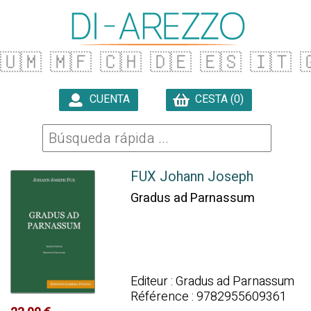
🇺🇲
🇲🇫
🇨🇭
🇩🇪
🇪🇸
🇮🇹

CUENTA
CESTA (0)

FUX Johann Joseph
Gradus ad Parnassum
Editeur : Gradus ad Parnassum
Référence : 9782955609361