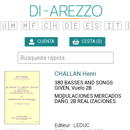
🇺🇲
🇲🇫
🇨🇭
🇩🇪
🇪🇸
🇮🇹

CUENTA
CESTA (0)

CHALLAN Henri
380 BASSES AND SONGS
GIVEN, Vuelo 2B
MODULACIONES MERCADOS
DAÑO. 2B REALIZACIONES
Editeur : LEDUC