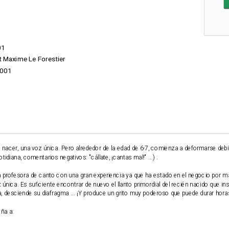
01
 Maxime Le Forestier
001
 nacer, una voz única. Pero alrededor de la edad de 6-7, comienza a deformarse debi
tidiana, comentarios negativos: "cállate, ¡cantas mal!" ...) .
 profesora de canto con una gran experiencia ya que ha estado en el negocio por m
nica. Es suficiente encontrar de nuevo el llanto primordial del recién nacido que ins
ga, desciende su diafragma ... ¡Y produce un grito muy poderoso que puede durar hora
eña a: