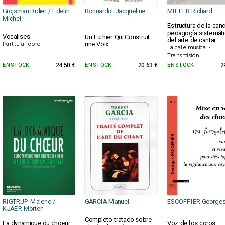
Grojsman Didier / Edelin
Bonnardot Jacqueline
MILLER Richard
Michel
Estructura de la canc
pedagogía sistemáti
Vocalises
Un Luthier Qui Construit
del arte de cantar
une Voix
Partitura - coro
La calle musical -
Transmisión
EN STOCK
24.50 €
EN STOCK
20.63 €
EN STOCK
2
RIGTRUP Malene /
GARCIA Manuel
ESCOFFIER George
KJAER Morten
Completo tratado sobre
La dynamique du choeur
Voz de los coros