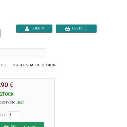
CUENTA
CESTA (0)

IOS
CUADERNOASDE MÚSICA
.90 €
 STOCK
o previsto
HOY
tidad
Añadir a la cesta