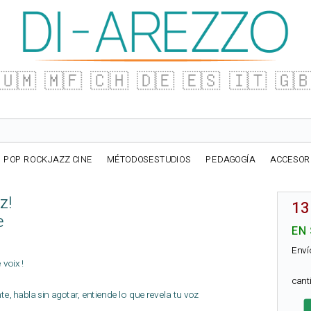
🇺🇲
🇲🇫
🇨🇭
🇩🇪
🇪🇸
🇮🇹
🇬
POP ROCKJAZZ CINE
MÉTODOSESTUDIOS
PEDAGOGÍA
ACCESOR
z!
13
e
EN
Enví
 voix !
can
te, habla sin agotar, entiende lo que revela tu voz