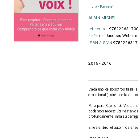
Livre - Broché
ALBIN MICHEL
referencia :
97822263170
Jacques Weber et
préfacier :
ISBN / ISMN:
9782226317
2016 - 2016
Cada uno de nosotros tiene, al
emocional (estrés de la vida co
Pero para Raymonde Viret, una
podemos redescubrir esta voz ú
profundamente, infla su barri
En este libro, el autor nos ens