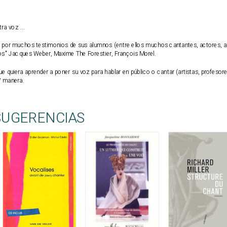
ra voz ...
or muchos testimonios de sus alumnos (entre ellos muchos cantantes, actores, abo
s" Jacques Weber, Maxime The Forestier, François Morel.
que quiera aprender a poner su voz para hablar en público o cantar (artistas, profesore
/ manera.
SUGERENCIAS