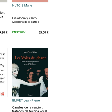
HUTOIS Marie
ión:
ca
Fisiología y canto
Medicina de las artes
9.90 €
EN STOCK
25.00 €
s
BLIVET Jean-Pierre
Canales de la canción:
tratados de técnica vocal