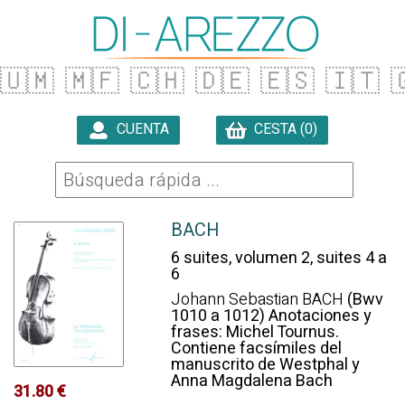
🇺🇲
🇲🇫
🇨🇭
🇩🇪
🇪🇸
🇮🇹

CUENTA
CESTA (0)

BACH
6 suites, volumen 2, suites 4 a
6
Johann Sebastian BACH
(Bwv
1010 a 1012) Anotaciones y
frases: Michel Tournus.
Contiene facsímiles del
manuscrito de Westphal y
Anna Magdalena Bach
31.80 €