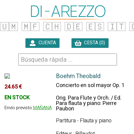
🇺🇲
🇲🇫
🇨🇭
🇩🇪
🇪🇸
🇮🇹

CUENTA
CESTA (0)

Boehm Theobald
Concierto en sol mayor Op. 1
24.65 €
EN STOCK
Orig. Para Flute y Orch. / Ed.
Para flauta y piano: Pierre
Envío previsto
MAÑANA
Paubon
Partitura - Flauta y piano
Editeur : Billaudot