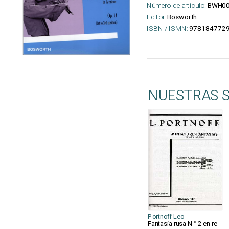
Número de artículo:
BWH0
Editor:
Bosworth
ISBN / ISMN:
9781847729
NUESTRAS 
Portnoff Leo
Fantasía rusa N ° 2 en re