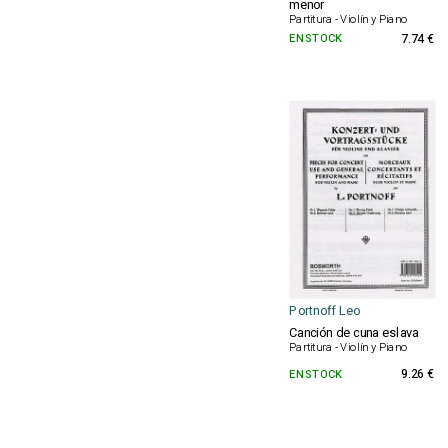
menor
Partitura - Violín y Piano
EN STOCK
7.74 €
Portnoff Leo
Canción de cuna eslava
Partitura - Violín y Piano
EN STOCK
9.26 €