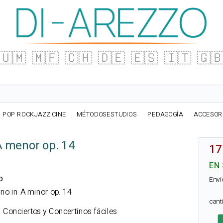
🇺🇲
🇲🇫
🇨🇭
🇩🇪
🇪🇸
🇮🇹
🇬
POP ROCKJAZZ CINE
MÉTODOSESTUDIOS
PEDAGOGÍA
ACCESOR
A menor op. 14
17
EN
o
Enví
ino in A minor op. 14
can
l. Conciertos y Concertinos fáciles