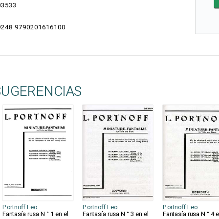
03533
248 9790201616100
SUGERENCIAS
Portnoff Leo
Portnoff Leo
Portnoff Leo
Fantasía rusa N ° 1 en el
Fantasía rusa N ° 3 en el
Fantasía rusa N ° 4 