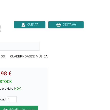
CUENTA
CESTA (0)

IOS
CUADERNOASDE MÚSICA
.98 €
 STOCK
o previsto
HOY
tidad
Añadir a la cesta