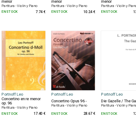
menor
menor
menor
Partitura - Violín y Piano
Partitura - Violín y Piano
Partitura - Violín y Pian
EN STOCK
7.74 €
EN STOCK
10.24 €
EN STOCK
1
Portnoff Leo
Portnoff Leo
Portnoff Leo
Concertino en re menor
Concertino Opus 96 -
Die Gazelle / The Ga
op. 96
Partitura - Violín y Piano
Partitura - Violín y Pian
Partitura - Violín y Piano
EN STOCK
17.40 €
EN STOCK
28.67 €
EN STOCK
1