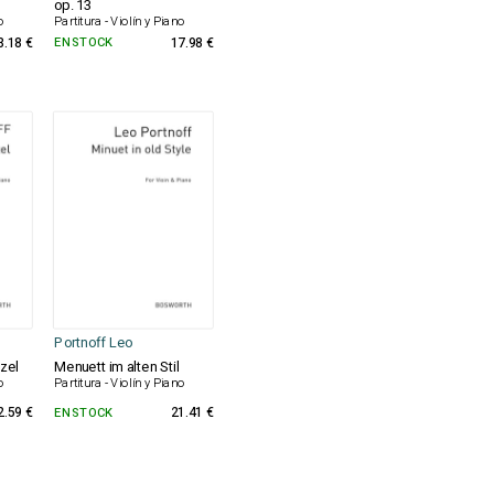
op. 13
o
Partitura - Violín y Piano
3.18 €
EN STOCK
17.98 €
Portnoff Leo
zel
Menuett im alten Stil
o
Partitura - Violín y Piano
2.59 €
EN STOCK
21.41 €