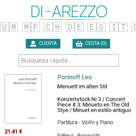
🇺🇲
🇲🇫
🇨🇭
🇩🇪
🇪🇸
🇮🇹

CUENTA
CESTA (0)

Portnoff Leo
Menuett im alten Stil
Konzertstück Nr.3 / Concert
Piece # 3: Minueto en The Old
Stye / Minuet en estilo antiguo
Partitura - Violín y Piano
21.41 €
Editeur : Bosworth