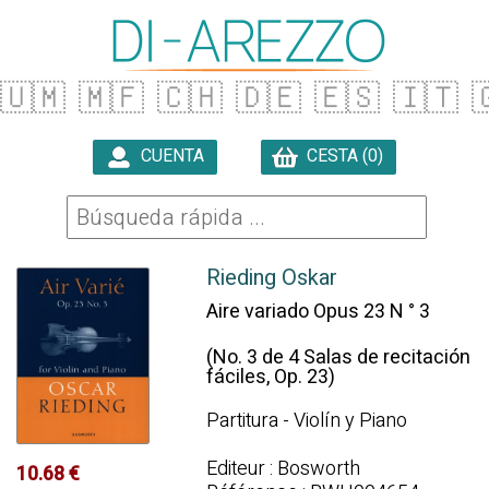
🇺🇲
🇲🇫
🇨🇭
🇩🇪
🇪🇸
🇮🇹

CUENTA
CESTA (0)

Rieding Oskar
Aire variado Opus 23 N ° 3
(No. 3 de 4 Salas de recitación
fáciles, Op. 23)
Partitura - Violín y Piano
Editeur : Bosworth
10.68 €