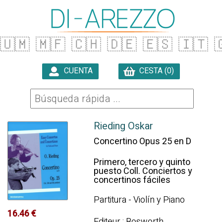
🇺🇲
🇲🇫
🇨🇭
🇩🇪
🇪🇸
🇮🇹

CUENTA
CESTA (0)

Rieding Oskar
Concertino Opus 25 en D
Primero, tercero y quinto
puesto Coll. Conciertos y
concertinos fáciles
Partitura - Violín y Piano
16.46 €
Editeur : Bosworth