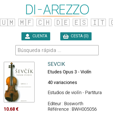
🇺🇲
🇲🇫
🇨🇭
🇩🇪
🇪🇸
🇮🇹

CUENTA
CESTA (0)

SEVCIK
Etudes Opus 3 - Violín
40 variaciones
Estudios de violín - Partitura
Editeur : Bosworth
10.68 €
Référence : BWH005056