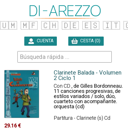
🇺🇲
🇲🇫
🇨🇭
🇩🇪
🇪🇸
🇮🇹

CUENTA
CESTA (0)

Clarinete Balada - Volumen
2 Ciclo 1
Con CD
, de Gilles Bordonneau.
11 canciones progresivas, de
estilos variados / solo, dúo,
cuarteto con acompañante.
orquesta (cd)
Partitura - Clarinete (s) Cd
29.16 €