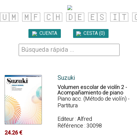
🇺🇲
🇲🇫
🇨🇭
🇩🇪
🇪🇸
🇮🇹

CUENTA
CESTA (0)

Suzuki
Volumen escolar de violín 2 -
Acompañamiento de piano
Piano acc. (Método de violín) -
Partitura
Editeur : Alfred
Référence : 30098
24.26 €