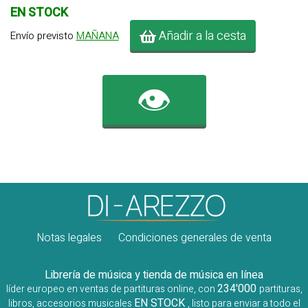
EN STOCK
Añadir a la cesta
Envío previsto
MAÑANA
👁️
Notas legales
Condiciones generales de venta
Librería de música y tienda de música en línea
234'000
líder europeo en ventas de partituras online, con
partituras,
EN STOCK
libros, accesorios musicales
, listo para enviar a todo el