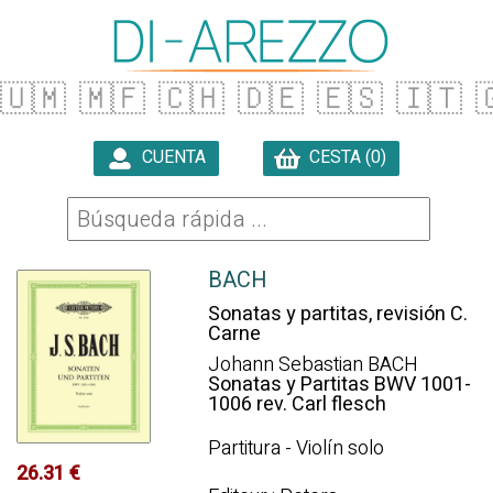
🇺🇲
🇲🇫
🇨🇭
🇩🇪
🇪🇸
🇮🇹

CUENTA
CESTA (0)

BACH
Sonatas y partitas, revisión C.
Carne
Johann Sebastian BACH
Sonatas y Partitas BWV 1001-
1006 rev. Carl flesch
Partitura - Violín solo
26.31 €