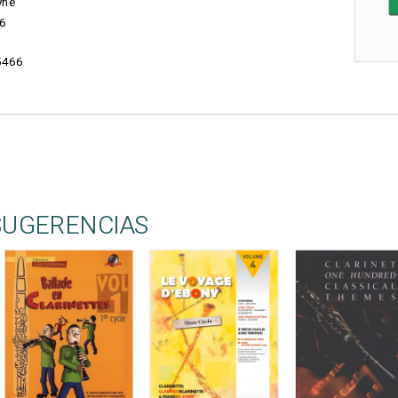
yne
6
5466
SUGERENCIAS