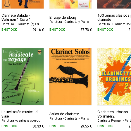
Clarinete Balada -
100 temas clásicos 
El viaje de Ebony
Volumen 1 Ciclo 1
clarinete
Partitura - Clarinete y Piano
Partitura - Clarinete (s) Cd
Partitura - Clarinete so
EN STOCK
29.16 €
EN STOCK
37.73 €
EN STOCK
2
La invitación musical al
Clarinetes urbanos
Solos de clarinete
viaje
Volumen 2
Partitura - Clarinete y Piano
Partitura - clarinete con cd
Clarinete Recueil - Part
EN STOCK
30.33 €
EN STOCK
29.55 €
EN STOCK
2