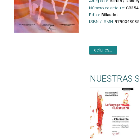
Arreglador:
Barras / Donde
Número de artículo:
GB354
Editor:
Billaudot
ISBN / ISMN:
979004303
detalles...
NUESTRAS 