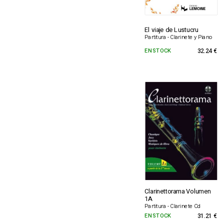
El viaje de Lustucru
Partitura - Clarinete y Piano
EN STOCK
32.24 €
Clarinettorama Volumen
1A
Partitura - Clarinete Cd
EN STOCK
31.21 €