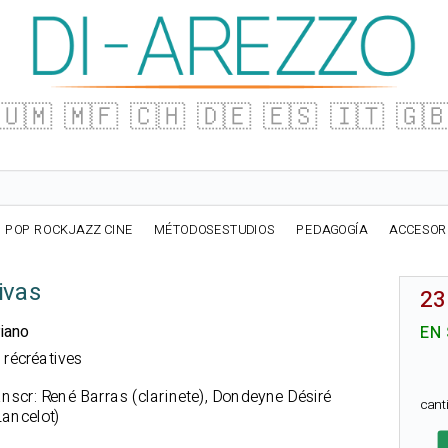
🇺🇲
🇲🇫
🇨🇭
🇩🇪
🇪🇸
🇮🇹
🇬
POP ROCKJAZZ CINE
MÉTODOSESTUDIOS
PEDAGOGÍA
ACCESOR
ivas
23
Piano
EN
s récréatives
nscr: René Barras (clarinete), Dondeyne Désiré
can
Lancelot)