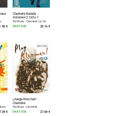
para
Clarinete Balada -
Volumen 2 Ciclo 1
lo
Partitura - Clarinete (s) Cd
1.90 €
EN STOCK
29.16 €
¡Juega Klezmer! -
Clarinete
itura
Partitura - clarinete
7.39 €
EN STOCK
27.69 €