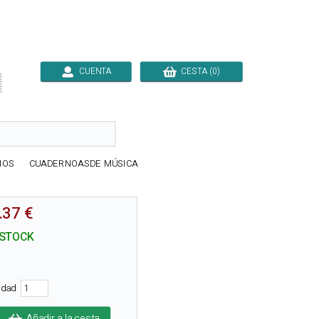
CUENTA
CESTA (0)

IOS
CUADERNOASDE MÚSICA
.37 €
 STOCK
tidad
Añadir a la cesta