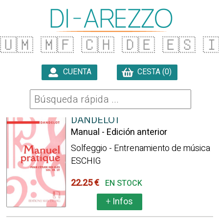
🇺🇲
🇲🇫
🇨🇭
🇩🇪
🇪🇸

CUENTA
CESTA (0)

147871 ARTÍCULOS ENCONTRADOS
DANDELOT
Manual - Edición anterior
Solfeggio - Entrenamiento de música
ESCHIG
22.25 €
EN STOCK
+
Infos