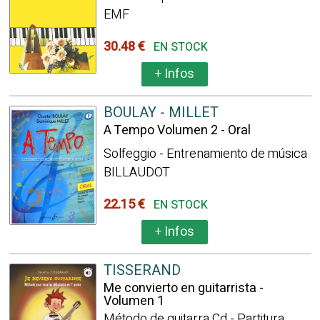
EMF
30.48 €
EN STOCK
+
Infos
BOULAY - MILLET
A Tempo Volumen 2 - Oral
Solfeggio - Entrenamiento de música
BILLAUDOT
22.15 €
EN STOCK
+
Infos
TISSERAND
Me convierto en guitarrista -
Volumen 1
Método de guitarra Cd - Partitura