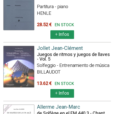
Partitura - piano
HENLE
28.52 €
EN STOCK
+
Infos
Jollet Jean-Clément
Juegos de ritmos y juegos de llaves
- Vol. 5
Solfeggio - Entrenamiento de música
BILLAUDOT
13.62 €
EN STOCK
+
Infos
Allerme Jean-Marc
de Solfège en el FM 440.3 - Chant